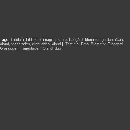
Tags:
Triteleia
,
bild
,
foto
,
image
,
picture
,
trädgård
,
blommor
,
garden
,
öland
,
öland
,
färjestaden
,
granudden
,
öland
|
Triteleia
,
Foto
,
Blommor
,
Trädgård
,
Granudden
,
Färjestaden
,
Öland
,
dup
,