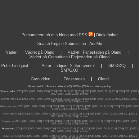
Prenumerera på min blogg med RSS
|
Direktlänkar
Search Engine Submission - AddMe
Väder
:
Vädret på Öland
|
Vädret i Färjestaden på Öland
|
Vädret på Granudden i Färjestaden på Öland
Peter Lindquist
|
Peter Lindquist Sjöfartsverket
|
SM5GXQ
|
SM7GXQ
Granudden
|
Färjestaden
|
Öland
Granudden.info
-
Sitemaps
:
Album
|
WX
|
WX files |
Webcam |
sitemap.xml.gz
Sitemap index:
2005
|
2006
|
2007
|
2008
|
2009
|
2010
|
2011
|
2012
|
2013
|
2014
|
2015
|
2016
|
2017
|
2018
|
2019
|
2020
|
2021
|
2022
|
2023
|
2024
|
2025
|
2026
|
Favoriter
Sitemap (rss):
2005
|
2006
|
2007
|
2008
|
2009
|
2010
|
2011
|
2012
|
2013
|
2014
|
2015
|
2016
|
2017
|
2018
|
2019
|
2020
|
2021
|
2022
|
2023
|
2024
|
2025
|
2026
|
Favoriter
Album sitemaps
:
2005
|
2006
|
2007
|
2008
|
2009
|
2010
|
2011
|
2012
|
2013
|
2014
|
2015
|
2016
|
2017
|
2018
|
2019
|
2020
|
2021
|
2022
|
2023
|
2024
|
2025
|
2026
|
Favoriter
Album.rss
:
2005
|
2006
|
2007
|
2008
|
2009
|
2010
|
2011
|
2012
|
2013
|
2014
|
2015
|
2016
|
2017
|
2018
|
2019
|
2020
|
2021
|
2022
|
2023
|
2024
|
2025
|
2026
|
Favoriter
Images.rss
:
2005
|
2006
|
2007
|
2008
|
2009
|
2010
|
2011
|
2012
|
2013
|
2014
|
2015
|
2016
|
2017
|
2018
|
2019
|
2020
|
2021
|
2022
|
2023
|
2024
|
2025
|
2026
|
Favoriter
Images.xml:
2005
|
2006
|
2007
|
2008
|
2009
|
2010
|
2011
|
2012
|
2013
|
2014
|
2015
|
2016
|
2017
|
2018
|
2019
|
2020
|
2021
|
2022
|
2023
|
2024
|
2025
|
2026
|
Favoriter
Slides.rss
:
2005
|
2006
|
2007
|
2008
|
2009
|
2010
|
2011
|
2012
|
2013
|
2014
|
2015
|
2016
|
2017
|
2018
|
2019
|
2020
|
2021
|
2022
|
2023
|
2024
|
2025
|
2026
|
Favoriter