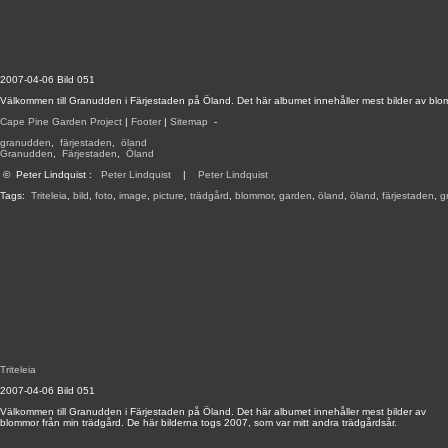
2007-04-06 Bild 051
Välkommen till Granudden i Färjestaden på Öland. Det här albumet innehåller mest bilder av blom
Cape Pine Garden Project
|
Footer
|
Sitemap
-
granudden
,
färjestaden
,
öland
Granudden
,
Färjestaden
,
Öland
©
Peter Lindquist
:
Peter Lindquist
|
Peter Lindquist
Tags:
Triteleia
,
bild
,
foto
,
image
,
picture
,
trädgård
,
blommor
,
garden
,
öland
,
öland
,
färjestaden
,
g
Triteleia
2007-04-06 Bild 051
Välkommen till Granudden i Färjestaden på Öland. Det här albumet innehåller mest bilder av
blommor från min trädgård. De här bilderna togs 2007, som var mitt andra trädgårdsår.