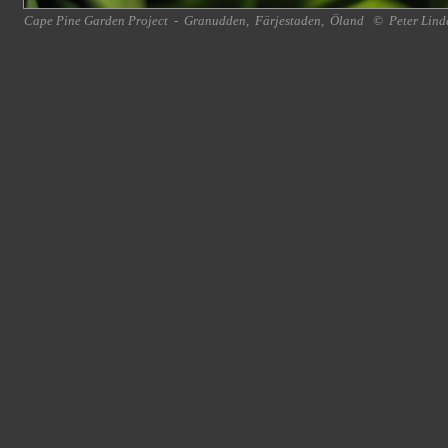
Cape Pine Garden Project
-
Granudden
,
Färjestaden
,
Öland
©
Peter Lind