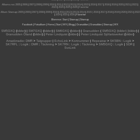
Albums.rss
:
2005
|
2006
|
2007
|
2008
|
2009
|
2010
|
2011
|
2012
|
2013
|
2014
|
2015
|
2016
|
2017
|
2018
|
2019
|
2020
|
2021
|
2022
|
2023
|
2024
|
2025
|
2026
|
Favoriter
Album Sitemap
:
2005
|
2006
|
2007
|
2008
|
2009
|
2010
|
2011
|
2012
|
2013
|
2014
|
2015
| 2016
|
2017
|
2018
|
2019
|
2020
|
2021
|
2022
|
2024
|
2025
|
2026
|
Favoriter
Blommor
:
Start
|
Sitemap
|
Sitemap
Facebook
|
Fotoalbum
|
Home
|
Start
|
WX
|
Blogg
|
Granudden
|
Granudden
|
Sitemap
|
WX
SM5GXQ
(
bilder
) |
SM7GXQ
(
bilder
) |
SM6GXQ
(
bilder
) |
Granudden
(
SM5GXQ (bilder) |bilder
) |
Granudden Öland
(
bilder
) |
Peter Lindquist
(
bilder
) |
Peter Lindquist Sjöfartsverket
(
bilder
)
Amatörradio
:
DMR
>
Talgrupper
|
EchoLink
>
Kortnummer
|
Repeatrar
>
SK5BN
:
Logik
>
SK7RFL
:
Logik
:
DMR
:
Täckning
>
SK7RN
:
Logik
:
Täckning
>
SM5GXQ
:
Logik
|
SDR
|
SvxLink