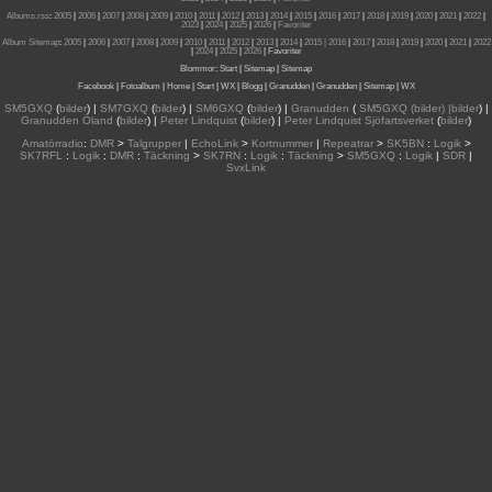
Albums.rss
:
2005
|
2006
|
2007
|
2008
|
2009
|
2010
|
2011
|
2012
|
2013
|
2014
|
2015
|
2016
|
2017
|
2018
|
2019
|
2020
|
2021
|
2022
|
2023
|
2024
|
2025
|
2026
|
Favoriter
Album Sitemap
:
2005
|
2006
|
2007
|
2008
|
2009
|
2010
|
2011
|
2012
|
2013
|
2014
|
2015
| 2016
|
2017
|
2018
|
2019
|
2020
|
2021
|
2022
|
2024
|
2025
|
2026
|
Favoriter
Blommor
:
Start
|
Sitemap
|
Sitemap
Facebook
|
Fotoalbum
|
Home
|
Start
|
WX
|
Blogg
|
Granudden
|
Granudden
|
Sitemap
|
WX
SM5GXQ
(
bilder
) |
SM7GXQ
(
bilder
) |
SM6GXQ
(
bilder
) |
Granudden
(
SM5GXQ (bilder) |bilder
) |
Granudden Öland
(
bilder
) |
Peter Lindquist
(
bilder
) |
Peter Lindquist Sjöfartsverket
(
bilder
)
Amatörradio
:
DMR
>
Talgrupper
|
EchoLink
>
Kortnummer
|
Repeatrar
>
SK5BN
:
Logik
>
SK7RFL
:
Logik
:
DMR
:
Täckning
>
SK7RN
:
Logik
:
Täckning
>
SM5GXQ
:
Logik
|
SDR
|
SvxLink