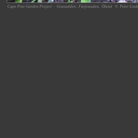
Cape Pine Garden Project
-
Granudden
,
Färjestaden
,
Öland
©
Peter Lind