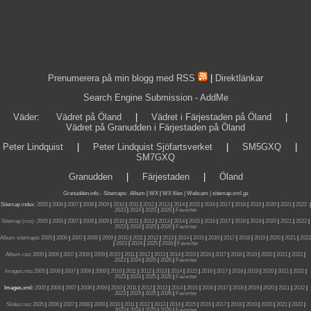
Prenumerera på min blogg med RSS
|
Direktlänkar
Search Engine Submission - AddMe
Väder
:
Vädret på Öland
|
Vädret i Färjestaden på Öland
|
Vädret på Granudden i Färjestaden på Öland
Peter Lindquist
|
Peter Lindquist Sjöfartsverket
|
SM5GXQ
|
SM7GXQ
Granudden
|
Färjestaden
|
Öland
Granudden.info
-
Sitemaps
:
Album
|
WX
|
WX files |
Webcam |
sitemap.xml.gz
Sitemap index:
2005
|
2006
|
2007
|
2008
|
2009
|
2010
|
2011
|
2012
|
2013
|
2014
|
2015
|
2016
|
2017
|
2018
|
2019
|
2020
|
2021
|
2022
|
2023
|
2024
|
2025
|
2026
|
Favoriter
Sitemap (rss):
2005
|
2006
|
2007
|
2008
|
2009
|
2010
|
2011
|
2012
|
2013
|
2014
|
2015
|
2016
|
2017
|
2018
|
2019
|
2020
|
2021
|
2022
|
2023
|
2024
|
2025
|
2026
|
Favoriter
Album sitemaps
:
2005
|
2006
|
2007
|
2008
|
2009
|
2010
|
2011
|
2012
|
2013
|
2014
|
2015
|
2016
|
2017
|
2018
|
2019
|
2020
|
2021
|
2022
|
2023
|
2024
|
2025
|
2026
|
Favoriter
Album.rss
:
2005
|
2006
|
2007
|
2008
|
2009
|
2010
|
2011
|
2012
|
2013
|
2014
|
2015
|
2016
|
2017
|
2018
|
2019
|
2020
|
2021
|
2022
|
2023
|
2024
|
2025
|
2026
|
Favoriter
Images.rss
:
2005
|
2006
|
2007
|
2008
|
2009
|
2010
|
2011
|
2012
|
2013
|
2014
|
2015
|
2016
|
2017
|
2018
|
2019
|
2020
|
2021
|
2022
|
2023
|
2024
|
2025
|
2026
|
Favoriter
Images.xml:
2005
|
2006
|
2007
|
2008
|
2009
|
2010
|
2011
|
2012
|
2013
|
2014
|
2015
|
2016
|
2017
|
2018
|
2019
|
2020
|
2021
|
2022
|
2023
|
2024
|
2025
|
2026
|
Favoriter
Slides.rss
:
2005
|
2006
|
2007
|
2008
|
2009
|
2010
|
2011
|
2012
|
2013
|
2014
|
2015
|
2016
|
2017
|
2018
|
2019
|
2020
|
2021
|
2022
|
2023
|
2024
|
2025
|
2026
|
Favoriter