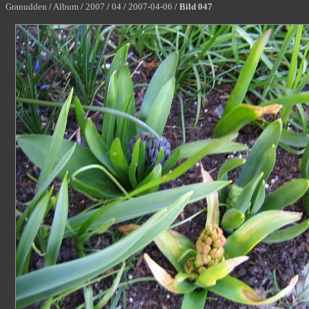
Granudden
/
Album
/
2007
/
04
/
2007-04-06
/
Bild 047