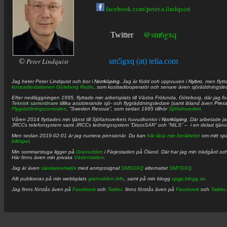
facebook.com/peter.a.lindquist
@sm6gxq
Twitter
©
Peter Lindquist
sm5gxq (at) telia.com
Jag heter
Peter
Lindquist
och bor i
Norrköping
. Jag är född och uppvuxen i
Nybro
, men flytt
kustradiostationen
Göteborg Radio
, som kustradiooperatör och senare även sjöräddningsle
Efter nedläggningen 1995, flyttade min arbetsplats till Västra Frölunda, Göteborg, där jag f
Teknisk samordnare
tillika assisterande sjö- och flygräddningsledare (samt ibland även
Pres
Flygräddningscentralen
, ”Sweden Rescue”, som sedan 1995 tillhör
Sjöfartsverket
.
Våren 2014 flyttades min tjänst till Sjöfartsverkets huvudkontor i
Norrköping
. Där arbetade j
JRCCs telefonsystem samt JRCCs ledningssystem ”DiscoSAR” och ”NILS” – i en delad tjäns
Men sedan 2019-02-01 är jag numera pensionär. Du kan
här läsa min berättelse
om mitt spä
bildspel
.
Min sommarstuga ligger på
Granudden
i Färjestaden på Öland. Där har jag min trädgård och
Här finns även min privata
Väderstation
.
Jag är även
sändareamatör
med anropssignal
SM5GXQ
alternativt
SM7GXQ
.
Allt publiceras på min webbplats
granudden.info
, samt på min blogg
cpgp.blogg.se
.
Jag finns förstås även på
Facebook
och
Twitter
. finns förstås även på
Facebook
och
Twitter
.