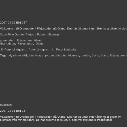
2007-04-06 Bild 047
Välkommen till Granudden i Färjestaden på Öland. Det här albumet innehåller mest bilder av blom
Cape Pine Garden Project
|
Footer
|
Sitemap
-
granudden
,
färjestaden
,
öland
Granudden
,
Färjestaden
,
Öland
©
Peter Lindquist
:
Peter Lindquist
|
Peter Lindquist
Tags:
Hyacinter
,
bild
,
foto
,
image
,
picture
,
trädgård
,
blommor
,
garden
,
öland
,
öland
,
färjestaden
,
Hyacinter
2007-04-06 Bild 047
Välkommen till Granudden i Färjestaden på Öland. Det här albumet innehåller mest bilder av
blommor från min trädgård. De här bilderna togs 2007, som var mitt andra trädgårdsår.