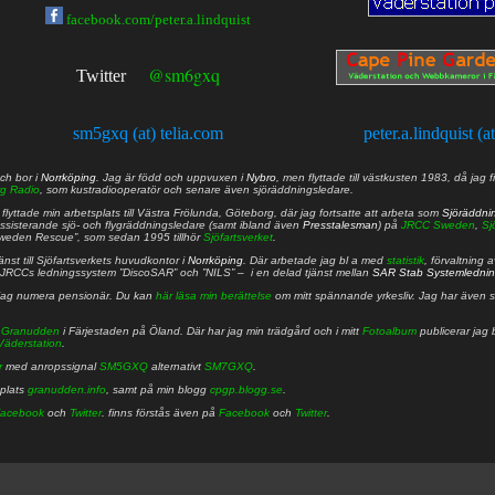
facebook.com/peter.a.lindquist
@sm6gxq
Twitter
sm5gxq (at) telia.com
peter.a.lindquist (a
ch bor i
Norrköping
. Jag är född och uppvuxen i
Nybro
, men flyttade till västkusten 1983, då jag f
g Radio
, som kustradiooperatör och senare även sjöräddningsledare.
lyttade min arbetsplats till Västra Frölunda, Göteborg, där jag fortsatte att arbeta som
Sjöräddni
 assisterande sjö- och flygräddningsledare (samt ibland även
Presstalesman
) på
JRCC Sweden
,
Sj
Sweden Rescue”, som sedan 1995 tillhör
Sjöfartsverket
.
nst till Sjöfartsverkets huvudkontor i
Norrköping
. Där arbetade jag bl a med
statistik
, förvaltning 
JRCCs ledningssystem ”DiscoSAR” och ”NILS” – i en delad tjänst mellan
SAR Stab Systemledni
jag numera pensionär. Du kan
här läsa min berättelse
om mitt spännande yrkesliv. Jag har även sa
å
Granudden
i Färjestaden på Öland. Där har jag min trädgård och i mitt
Fotoalbum
publicerar jag 
Väderstation
.
r
med anropssignal
SM5GXQ
alternativt
SM7GXQ
.
bplats
granudden.info
, samt på min blogg
cpgp.blogg.se
.
acebook
och
Twitter
. finns förstås även på
Facebook
och
Twitter
.