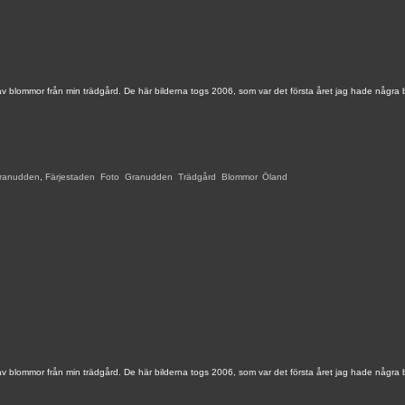
av blommor från min trädgård. De här bilderna togs 2006, som var det första året jag hade några 
ranudden
,
Färjestaden
,
Foto
,
Granudden
,
Trädgård
,
Blommor
,
Öland
,
av blommor från min trädgård. De här bilderna togs 2006, som var det första året jag hade några 