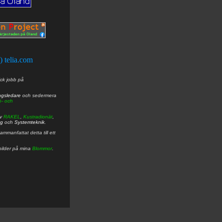
t) telia.com
ick jobb på
ngsledare
och sedermera
ö- och
av
RAKEL
,
Kustradionät
,
ng
och
Systemteknik
.
mmanfattat detta till ett
bilder på mina
Blommor
.