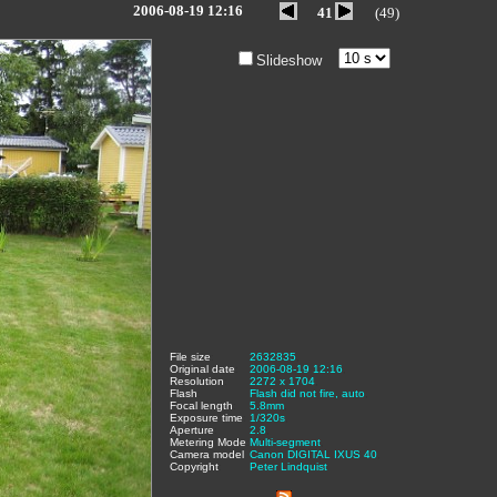
2006-08-19 12:16
41
(49)
Slideshow
File size
:
2632835
,
Original date
:
2006-08-19 12:16
,
Resolution
:
2272 x 1704
,
Flash
:
Flash did not fire, auto
,
Focal length
:
5.8mm
,
Exposure time
:
1/320s
,
Aperture
:
2.8
,
Metering Mode
:
Multi-segment
,
Camera model
Canon DIGITAL IXUS 40
,
Copyright
:
Peter Lindquist