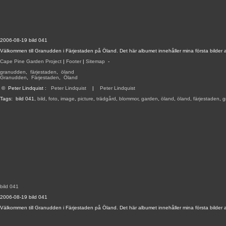
2006-08-19 bild 041
Välkommen till Granudden i Färjestaden på Öland. Det här albumet innehåller mina första bilder 
Cape Pine Garden Project
|
Footer
|
Sitemap
-
granudden
,
färjestaden
,
öland
Granudden
,
Färjestaden
,
Öland
©
Peter Lindquist
:
Peter Lindquist
|
Peter Lindquist
Tags:
bild 041
,
bild
,
foto
,
image
,
picture
,
trädgård
,
blommor
,
garden
,
öland
,
öland
,
färjestaden
,
g
bild 041
2006-08-19 bild 041
Välkommen till Granudden i Färjestaden på Öland. Det här albumet innehåller mina första bilder 