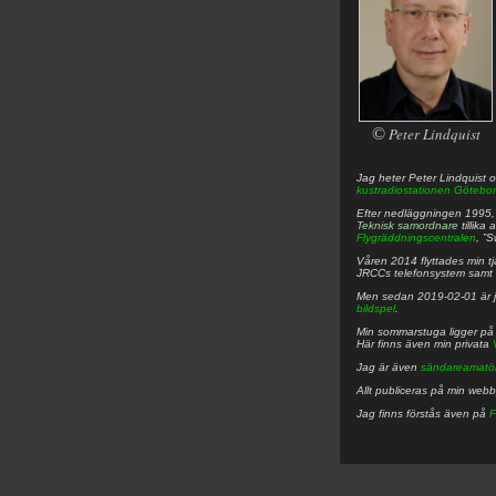
©
Peter Lindquist
Jag heter
Peter
Lindquist
o
kustradiostationen
Götebor
Efter nedläggningen 1995, f
Teknisk samordnare
tillika
Flygräddningscentralen
, ”
Våren 2014 flyttades min tjä
JRCCs telefonsystem samt 
Men sedan 2019-02-01 är 
bildspel
.
Min sommarstuga ligger p
Här finns även min privata
Jag är även
sändareamatö
Allt publiceras på min web
Jag finns förstås även på
F