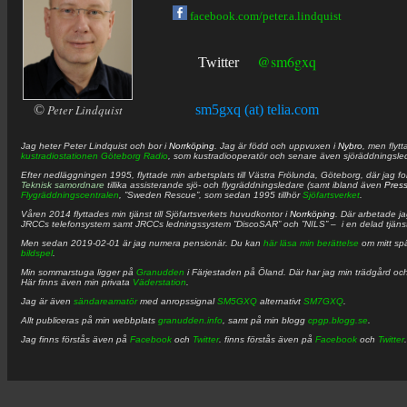
facebook.com/peter.a.lindquist
@sm6gxq
Twitter
©
Peter Lindquist
sm5gxq (at) telia.com
Jag heter
Peter
Lindquist
och bor i
Norrköping
. Jag är född och uppvuxen i
Nybro
, men flytt
kustradiostationen
Göteborg Radio
, som kustradiooperatör och senare även sjöräddningsle
Efter nedläggningen 1995, flyttade min arbetsplats till Västra Frölunda, Göteborg, där jag f
Teknisk samordnare
tillika assisterande sjö- och flygräddningsledare (samt ibland även
Pres
Flygräddningscentralen
, ”Sweden Rescue”, som sedan 1995 tillhör
Sjöfartsverket
.
Våren 2014 flyttades min tjänst till Sjöfartsverkets huvudkontor i
Norrköping
. Där arbetade j
JRCCs telefonsystem samt JRCCs ledningssystem ”DiscoSAR” och ”NILS” – i en delad tjäns
Men sedan 2019-02-01 är jag numera pensionär. Du kan
här läsa min berättelse
om mitt spä
bildspel
.
Min sommarstuga ligger på
Granudden
i Färjestaden på Öland. Där har jag min trädgård och
Här finns även min privata
Väderstation
.
Jag är även
sändareamatör
med anropssignal
SM5GXQ
alternativt
SM7GXQ
.
Allt publiceras på min webbplats
granudden.info
, samt på min blogg
cpgp.blogg.se
.
Jag finns förstås även på
Facebook
och
Twitter
. finns förstås även på
Facebook
och
Twitter
.