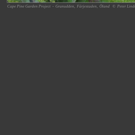
Cape Pine Garden Project
-
Granudden
,
Färjestaden
,
Öland
©
Peter Lind