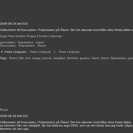
2006-08-19 bild 025
Välkommen till Granudden i Färjestaden på Öland. Det här albumet innehåller mina första bilder 
Cape Pine Garden Project
|
Footer
|
Sitemap
-
granudden
,
färjestaden
,
öland
Granudden
,
Färjestaden
,
Öland
©
Peter Lindquist
:
Peter Lindquist
|
Peter Lindquist
Tags:
Rosor
,
bild
,
foto
,
image
,
picture
,
trädgård
,
blommor
,
garden
,
öland
,
öland
,
färjestaden
,
gra
Rosor
2006-08-19 bild 025
Välkommen till Granudden i Färjestaden på Öland. Det här albumet innehåller mina första bilder
av blommor från min trädgård. De här bilderna togs 2006, som var det första året jag hade några
blommor att visa upp.