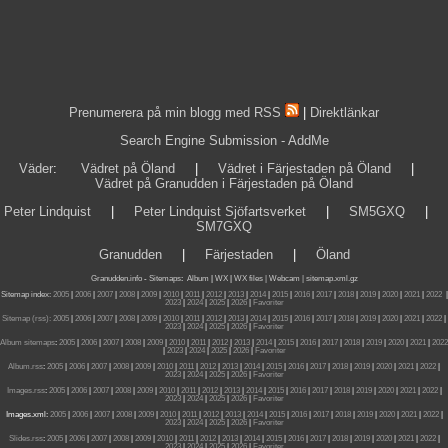
Prenumerera på min blogg med RSS
|
Direktlänkar
Search Engine Submission - AddMe
Väder
:
Vädret på Öland
|
Vädret i Färjestaden på Öland
|
Vädret på Granudden i Färjestaden på Öland
Peter Lindquist
|
Peter Lindquist Sjöfartsverket
|
SM5GXQ
|
SM7GXQ
Granudden
|
Färjestaden
|
Öland
Granudden.info
-
Sitemaps
:
Album
|
WX
|
WX files |
Webcam |
sitemap.xml.gz
Sitemap index:
2005
|
2006
|
2007
|
2008
|
2009
|
2010
|
2011
|
2012
|
2013
|
2014
|
2015
|
2016
|
2017
|
2018
|
2019
|
2020
|
2021
|
2022
|
2023
|
2024
|
2025
|
2026
|
Favoriter
Sitemap (rss):
2005
|
2006
|
2007
|
2008
|
2009
|
2010
|
2011
|
2012
|
2013
|
2014
|
2015
|
2016
|
2017
|
2018
|
2019
|
2020
|
2021
|
2022
|
2023
|
2024
|
2025
|
2026
|
Favoriter
Album sitemaps
:
2005
|
2006
|
2007
|
2008
|
2009
|
2010
|
2011
|
2012
|
2013
|
2014
|
2015
|
2016
|
2017
|
2018
|
2019
|
2020
|
2021
|
2022
|
2023
|
2024
|
2025
|
2026
|
Favoriter
Album.rss
:
2005
|
2006
|
2007
|
2008
|
2009
|
2010
|
2011
|
2012
|
2013
|
2014
|
2015
|
2016
|
2017
|
2018
|
2019
|
2020
|
2021
|
2022
|
2023
|
2024
|
2025
|
2026
|
Favoriter
Images.rss
:
2005
|
2006
|
2007
|
2008
|
2009
|
2010
|
2011
|
2012
|
2013
|
2014
|
2015
|
2016
|
2017
|
2018
|
2019
|
2020
|
2021
|
2022
|
2023
|
2024
|
2025
|
2026
|
Favoriter
Images.xml:
2005
|
2006
|
2007
|
2008
|
2009
|
2010
|
2011
|
2012
|
2013
|
2014
|
2015
|
2016
|
2017
|
2018
|
2019
|
2020
|
2021
|
2022
|
2023
|
2024
|
2025
|
2026
|
Favoriter
Slides.rss
:
2005
|
2006
|
2007
|
2008
|
2009
|
2010
|
2011
|
2012
|
2013
|
2014
|
2015
|
2016
|
2017
|
2018
|
2019
|
2020
|
2021
|
2022
|
2023
|
2024
|
2025
|
2026
|
Favoriter