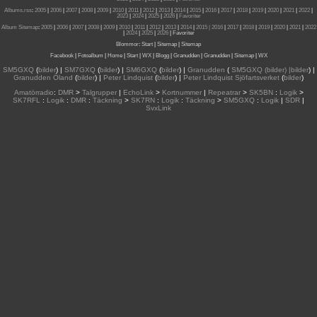
Albums.rss
:
2005
|
2006
|
2007
|
2008
|
2009
|
2010
|
2011
|
2012
|
2013
|
2014
|
2015
|
2016
|
2017
|
2018
|
2019
|
2020
|
2021
|
2022
|
2023
|
2024
|
2025
|
2026
|
Favoriter
Album Sitemap
:
2005
|
2006
|
2007
|
2008
|
2009
|
2010
|
2011
|
2012
|
2013
|
2014
|
2015
| 2016
|
2017
|
2018
|
2019
|
2020
|
2021
|
2022
|
2024
|
2025
|
2026
|
Favoriter
Blommor
:
Start
|
Sitemap
|
Sitemap
Facebook
|
Fotoalbum
|
Home
|
Start
|
WX
|
Blogg
|
Granudden
|
Granudden
|
Sitemap
|
WX
SM5GXQ
(
bilder
) |
SM7GXQ
(
bilder
) |
SM6GXQ
(
bilder
) |
Granudden
(
SM5GXQ (bilder) |bilder
) |
Granudden Öland
(
bilder
) |
Peter Lindquist
(
bilder
) |
Peter Lindquist Sjöfartsverket
(
bilder
)
Amatörradio
:
DMR
>
Talgrupper
|
EchoLink
>
Kortnummer
|
Repeatrar
>
SK5BN
:
Logik
>
SK7RFL
:
Logik
:
DMR
:
Täckning
>
SK7RN
:
Logik
:
Täckning
>
SM5GXQ
:
Logik
|
SDR
|
SvxLink