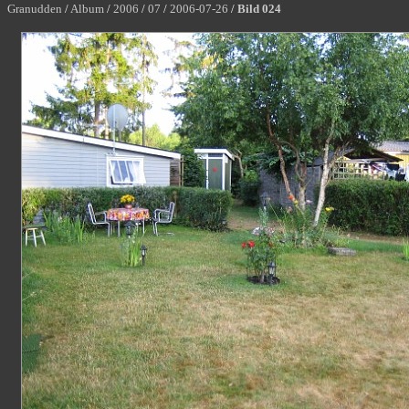
Granudden
/
Album
/
2006
/
07
/
2006-07-26
/
Bild 024