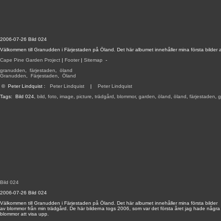
2006-07-26 Bild 024
Välkommen till Granudden i Färjestaden på Öland. Det här albumet innehåller mina första bilder 
Cape Pine Garden Project
|
Footer
|
Sitemap
-
granudden
,
färjestaden
,
öland
Granudden
,
Färjestaden
,
Öland
©
Peter Lindquist
:
Peter Lindquist
|
Peter Lindquist
Tags:
Bild 024
,
bild
,
foto
,
image
,
picture
,
trädgård
,
blommor
,
garden
,
öland
,
öland
,
färjestaden
,
g
Bild 024
2006-07-26 Bild 024
Välkommen till Granudden i Färjestaden på Öland. Det här albumet innehåller mina första bilder
av blommor från min trädgård. De här bilderna togs 2006, som var det första året jag hade några
blommor att visa upp.