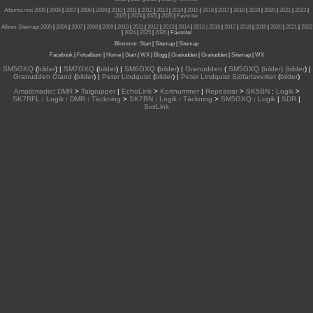
Albums.rss
:
2005
|
2006
|
2007
|
2008
|
2009
|
2010
|
2011
|
2012
|
2013
|
2014
|
2015
|
2016
|
2017
|
2018
|
2019
|
2020
|
2021
|
2022
|
2023
|
2024
|
2025
|
2026
|
Favoriter
Album Sitemap
:
2005
|
2006
|
2007
|
2008
|
2009
|
2010
|
2011
|
2012
|
2013
|
2014
|
2015
| 2016
|
2017
|
2018
|
2019
|
2020
|
2021
|
2022
|
2024
|
2025
|
2026
|
Favoriter
Blommor
:
Start
|
Sitemap
|
Sitemap
Facebook
|
Fotoalbum
|
Home
|
Start
|
WX
|
Blogg
|
Granudden
|
Granudden
|
Sitemap
|
WX
SM5GXQ
(
bilder
) |
SM7GXQ
(
bilder
) |
SM6GXQ
(
bilder
) |
Granudden
(
SM5GXQ (bilder) |bilder
) |
Granudden Öland
(
bilder
) |
Peter Lindquist
(
bilder
) |
Peter Lindquist Sjöfartsverket
(
bilder
)
Amatörradio
:
DMR
>
Talgrupper
|
EchoLink
>
Kortnummer
|
Repeatrar
>
SK5BN
:
Logik
>
SK7RFL
:
Logik
:
DMR
:
Täckning
>
SK7RN
:
Logik
:
Täckning
>
SM5GXQ
:
Logik
|
SDR
|
SvxLink