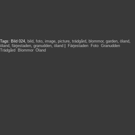
Tags:
Bild 024
,
bild
,
foto
,
image
,
picture
,
trädgård
,
blommor
,
garden
,
öland
,
öland
,
färjestaden
,
granudden
,
öland
|
Färjestaden
,
Foto
,
Granudden
,
Trädgård
,
Blommor
,
Öland
,