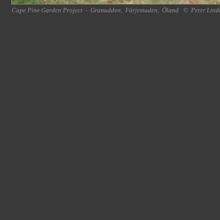
Cape Pine Garden Project
-
Granudden
,
Färjestaden
,
Öland
©
Peter Lind