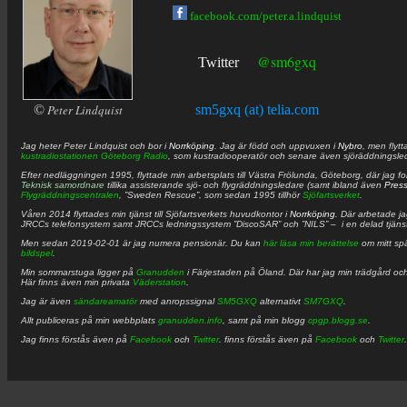
facebook.com/peter.a.lindquist
@sm6gxq
Twitter
©
Peter Lindquist
sm5gxq (at) telia.com
Jag heter
Peter
Lindquist
och bor i
Norrköping
. Jag är född och uppvuxen i
Nybro
, men flytt
kustradiostationen
Göteborg Radio
, som kustradiooperatör och senare även sjöräddningsle
Efter nedläggningen 1995, flyttade min arbetsplats till Västra Frölunda, Göteborg, där jag f
Teknisk samordnare
tillika assisterande sjö- och flygräddningsledare (samt ibland även
Pres
Flygräddningscentralen
, ”Sweden Rescue”, som sedan 1995 tillhör
Sjöfartsverket
.
Våren 2014 flyttades min tjänst till Sjöfartsverkets huvudkontor i
Norrköping
. Där arbetade j
JRCCs telefonsystem samt JRCCs ledningssystem ”DiscoSAR” och ”NILS” – i en delad tjäns
Men sedan 2019-02-01 är jag numera pensionär. Du kan
här läsa min berättelse
om mitt spä
bildspel
.
Min sommarstuga ligger på
Granudden
i Färjestaden på Öland. Där har jag min trädgård och
Här finns även min privata
Väderstation
.
Jag är även
sändareamatör
med anropssignal
SM5GXQ
alternativt
SM7GXQ
.
Allt publiceras på min webbplats
granudden.info
, samt på min blogg
cpgp.blogg.se
.
Jag finns förstås även på
Facebook
och
Twitter
. finns förstås även på
Facebook
och
Twitter
.