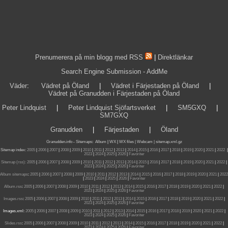
Prenumerera på min blogg med RSS
|
Direktlänkar
Search Engine Submission - AddMe
Väder
:
Vädret på Öland
|
Vädret i Färjestaden på Öland
|
Vädret på Granudden i Färjestaden på Öland
Peter Lindquist
|
Peter Lindquist Sjöfartsverket
|
SM5GXQ
|
SM7GXQ
Granudden
|
Färjestaden
|
Öland
Granudden.info
-
Sitemaps
:
Album
|
WX
|
WX files |
Webcam |
sitemap.xml.gz
Sitemap index:
2005
|
2006
|
2007
|
2008
|
2009
|
2010
|
2011
|
2012
|
2013
|
2014
|
2015
|
2016
|
2017
|
2018
|
2019
|
2020
|
2021
|
2022
|
2023
|
2024
|
2025
|
2026
|
Favoriter
Sitemap (rss):
2005
|
2006
|
2007
|
2008
|
2009
|
2010
|
2011
|
2012
|
2013
|
2014
|
2015
|
2016
|
2017
|
2018
|
2019
|
2020
|
2021
|
2022
|
2023
|
2024
|
2025
|
2026
|
Favoriter
Album sitemaps
:
2005
|
2006
|
2007
|
2008
|
2009
|
2010
|
2011
|
2012
|
2013
|
2014
|
2015
|
2016
|
2017
|
2018
|
2019
|
2020
|
2021
|
2022
|
2023
|
2024
|
2025
|
2026
|
Favoriter
Album.rss
:
2005
|
2006
|
2007
|
2008
|
2009
|
2010
|
2011
|
2012
|
2013
|
2014
|
2015
|
2016
|
2017
|
2018
|
2019
|
2020
|
2021
|
2022
|
2023
|
2024
|
2025
|
2026
|
Favoriter
Images.rss
:
2005
|
2006
|
2007
|
2008
|
2009
|
2010
|
2011
|
2012
|
2013
|
2014
|
2015
|
2016
|
2017
|
2018
|
2019
|
2020
|
2021
|
2022
|
2023
|
2024
|
2025
|
2026
|
Favoriter
Images.xml:
2005
|
2006
|
2007
|
2008
|
2009
|
2010
|
2011
|
2012
|
2013
|
2014
|
2015
|
2016
|
2017
|
2018
|
2019
|
2020
|
2021
|
2022
|
2023
|
2024
|
2025
|
2026
|
Favoriter
Slides.rss
:
2005
|
2006
|
2007
|
2008
|
2009
|
2010
|
2011
|
2012
|
2013
|
2014
|
2015
|
2016
|
2017
|
2018
|
2019
|
2020
|
2021
|
2022
|
2023
|
2024
|
2025
|
2026
|
Favoriter