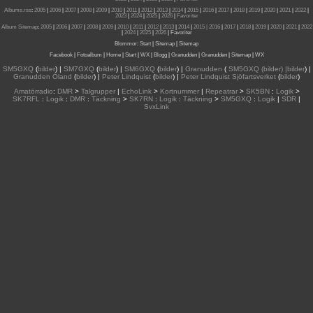
Albums.rss
:
2005
|
2006
|
2007
|
2008
|
2009
|
2010
|
2011
|
2012
|
2013
|
2014
|
2015
|
2016
|
2017
|
2018
|
2019
|
2020
|
2021
|
2022
|
2023
|
2024
|
2025
|
2026
|
Favoriter
Album Sitemap
:
2005
|
2006
|
2007
|
2008
|
2009
|
2010
|
2011
|
2012
|
2013
|
2014
|
2015
| 2016
|
2017
|
2018
|
2019
|
2020
|
2021
|
2022
|
2024
|
2025
|
2026
|
Favoriter
Blommor
:
Start
|
Sitemap
|
Sitemap
Facebook
|
Fotoalbum
|
Home
|
Start
|
WX
|
Blogg
|
Granudden
|
Granudden
|
Sitemap
|
WX
SM5GXQ
(
bilder
) |
SM7GXQ
(
bilder
) |
SM6GXQ
(
bilder
) |
Granudden
(
SM5GXQ (bilder) |bilder
) |
Granudden Öland
(
bilder
) |
Peter Lindquist
(
bilder
) |
Peter Lindquist Sjöfartsverket
(
bilder
)
Amatörradio
:
DMR
>
Talgrupper
|
EchoLink
>
Kortnummer
|
Repeatrar
>
SK5BN
:
Logik
>
SK7RFL
:
Logik
:
DMR
:
Täckning
>
SK7RN
:
Logik
:
Täckning
>
SM5GXQ
:
Logik
|
SDR
|
SvxLink