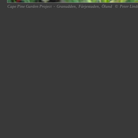
Cape Pine Garden Project
-
Granudden
,
Färjestaden
,
Öland
©
Peter Lind