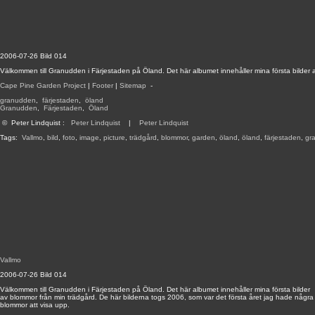
2006-07-26 Bild 014
Välkommen till Granudden i Färjestaden på Öland. Det här albumet innehåller mina första bilder 
Cape Pine Garden Project
|
Footer
|
Sitemap
-
granudden
,
färjestaden
,
öland
Granudden
,
Färjestaden
,
Öland
©
Peter Lindquist
:
Peter Lindquist
|
Peter Lindquist
Tags:
Vallmo
,
bild
,
foto
,
image
,
picture
,
trädgård
,
blommor
,
garden
,
öland
,
öland
,
färjestaden
,
gr
Vallmo
2006-07-26 Bild 014
Välkommen till Granudden i Färjestaden på Öland. Det här albumet innehåller mina första bilder
av blommor från min trädgård. De här bilderna togs 2006, som var det första året jag hade några
blommor att visa upp.