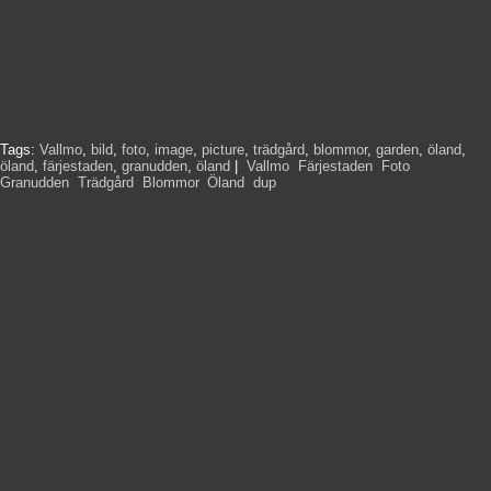
Tags:
Vallmo
,
bild
,
foto
,
image
,
picture
,
trädgård
,
blommor
,
garden
,
öland
,
öland
,
färjestaden
,
granudden
,
öland
|
Vallmo
,
Färjestaden
,
Foto
,
Granudden
,
Trädgård
,
Blommor
,
Öland
,
dup
,