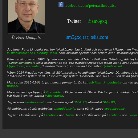
facebook.com/peter.a.lindquist
@sm6gxq
Twitter
©
Peter Lindquist
sm5gxq (at) telia.com
Jag heter
Peter
Lindquist
och bor i
Norrköping
. Jag är född och uppvuxen i
Nybro
, men flytt
kustradiostationen
Göteborg Radio
, som kustradiooperatör och senare även sjöräddningsle
Efter nedläggningen 1995, flyttade min arbetsplats till Västra Frölunda, Göteborg, där jag f
Teknisk samordnare
tillika assisterande sjö- och flygräddningsledare (samt ibland även
Pres
Flygräddningscentralen
, ”Sweden Rescue”, som sedan 1995 tillhör
Sjöfartsverket
.
Våren 2014 flyttades min tjänst till Sjöfartsverkets huvudkontor i
Norrköping
. Där arbetade j
JRCCs telefonsystem samt JRCCs ledningssystem ”DiscoSAR” och ”NILS” – i en delad tjäns
Men sedan 2019-02-01 är jag numera pensionär. Du kan
här läsa min berättelse
om mitt spä
bildspel
.
Min sommarstuga ligger på
Granudden
i Färjestaden på Öland. Där har jag min trädgård och
Här finns även min privata
Väderstation
.
Jag är även
sändareamatör
med anropssignal
SM5GXQ
alternativt
SM7GXQ
.
Allt publiceras på min webbplats
granudden.info
, samt på min blogg
cpgp.blogg.se
.
Jag finns förstås även på
Facebook
och
Twitter
. finns förstås även på
Facebook
och
Twitter
.