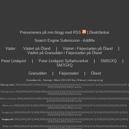
Prenumerera på min blogg med RSS
|
Direktlänkar
Search Engine Submission - AddMe
Väder
:
Vädret på Öland
|
Vädret i Färjestaden på Öland
|
Vädret på Granudden i Färjestaden på Öland
Peter Lindquist
|
Peter Lindquist Sjöfartsverket
|
SM5GXQ
|
SM7GXQ
Granudden
|
Färjestaden
|
Öland
Granudden.info
-
Sitemaps
:
Album
|
WX
|
WX files |
Webcam |
sitemap.xml.gz
Sitemap index:
2005
|
2006
|
2007
|
2008
|
2009
|
2010
|
2011
|
2012
|
2013
|
2014
|
2015
|
2016
|
2017
|
2018
|
2019
|
2020
|
2021
|
2022
|
2023
|
2024
|
2025
|
2026
|
Favoriter
Sitemap (rss):
2005
|
2006
|
2007
|
2008
|
2009
|
2010
|
2011
|
2012
|
2013
|
2014
|
2015
|
2016
|
2017
|
2018
|
2019
|
2020
|
2021
|
2022
|
2023
|
2024
|
2025
|
2026
|
Favoriter
Album sitemaps
:
2005
|
2006
|
2007
|
2008
|
2009
|
2010
|
2011
|
2012
|
2013
|
2014
|
2015
|
2016
|
2017
|
2018
|
2019
|
2020
|
2021
|
2022
|
2023
|
2024
|
2025
|
2026
|
Favoriter
Album.rss
:
2005
|
2006
|
2007
|
2008
|
2009
|
2010
|
2011
|
2012
|
2013
|
2014
|
2015
|
2016
|
2017
|
2018
|
2019
|
2020
|
2021
|
2022
|
2023
|
2024
|
2025
|
2026
|
Favoriter
Images.rss
:
2005
|
2006
|
2007
|
2008
|
2009
|
2010
|
2011
|
2012
|
2013
|
2014
|
2015
|
2016
|
2017
|
2018
|
2019
|
2020
|
2021
|
2022
|
2023
|
2024
|
2025
|
2026
|
Favoriter
Images.xml:
2005
|
2006
|
2007
|
2008
|
2009
|
2010
|
2011
|
2012
|
2013
|
2014
|
2015
|
2016
|
2017
|
2018
|
2019
|
2020
|
2021
|
2022
|
2023
|
2024
|
2025
|
2026
|
Favoriter
Slides.rss
:
2005
|
2006
|
2007
|
2008
|
2009
|
2010
|
2011
|
2012
|
2013
|
2014
|
2015
|
2016
|
2017
|
2018
|
2019
|
2020
|
2021
|
2022
|
2023
|
2024
|
2025
|
2026
|
Favoriter