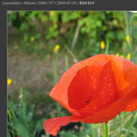
Granudden
/
Album
/
2006
/
07
/
2006-07-26
/
Bild 014