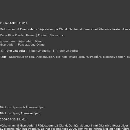
2006-04-30 Bild 014
Välkommen till Granudden i Färjestaden på Öland. Det här albumet innehåller mina första bilder 
Cape Pine Garden Project
|
Footer
|
Sitemap
-
granudden
,
färjestaden
,
öland
Granudden
,
Färjestaden
,
Öland
©
Peter Lindquist
:
Peter Lindquist
|
Peter Lindquist
Tags:
Näckrostulpan och Anemontulpan
,
bild
,
foto
,
image
,
picture
,
trädgård
,
blommor
,
garden
,
ö
Näckrostulpan och Anemontulpan
Näckrostulpan, Anemontulpan.
2006-04-30 Bild 014
Välkommen till Granudden i Färjestaden på Öland. Det här albumet innehåller mina första bilder
av blommor från min trädgård. De här bilderna togs 2006, som var det första året jag hade några