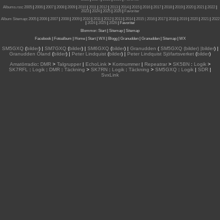
Albums.rss
:
2005
|
2006
|
2007
|
2008
|
2009
|
2010
|
2011
|
2012
|
2013
|
2014
|
2015
|
2016
|
2017
|
2018
|
2019
|
2020
|
2021
|
2022
|
2023
|
2024
|
2025
|
2026
|
Favoriter
Album Sitemap
:
2005
|
2006
|
2007
|
2008
|
2009
|
2010
|
2011
|
2012
|
2013
|
2014
|
2015
| 2016
|
2017
|
2018
|
2019
|
2020
|
2021
|
2022
|
2024
|
2025
|
2026
|
Favoriter
Blommor
:
Start
|
Sitemap
|
Sitemap
Facebook
|
Fotoalbum
|
Home
|
Start
|
WX
|
Blogg
|
Granudden
|
Granudden
|
Sitemap
|
WX
SM5GXQ
(
bilder
) |
SM7GXQ
(
bilder
) |
SM6GXQ
(
bilder
) |
Granudden
(
SM5GXQ (bilder) |bilder
) |
Granudden Öland
(
bilder
) |
Peter Lindquist
(
bilder
) |
Peter Lindquist Sjöfartsverket
(
bilder
)
Amatörradio
:
DMR
>
Talgrupper
|
EchoLink
>
Kortnummer
|
Repeatrar
>
SK5BN
:
Logik
>
SK7RFL
:
Logik
:
DMR
:
Täckning
>
SK7RN
:
Logik
:
Täckning
>
SM5GXQ
:
Logik
|
SDR
|
SvxLink