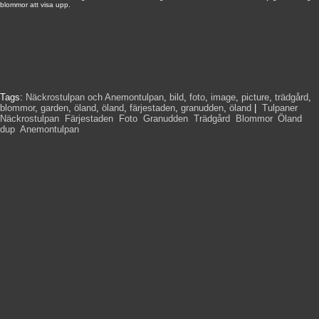
blommor att visa upp.
Tags:
Näckrostulpan och Anemontulpan
,
bild
,
foto
,
image
,
picture
,
trädgård
,
blommor
,
garden
,
öland
,
öland
,
färjestaden
,
granudden
,
öland
|
Tulpaner
,
Näckrostulpan
,
Färjestaden
,
Foto
,
Granudden
,
Trädgård
,
Blommor
,
Öland
,
dup
,
Anemontulpan
,