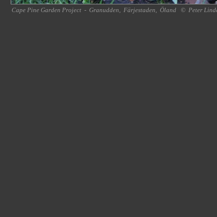
Cape Pine Garden Project
-
Granudden
,
Färjestaden
,
Öland
©
Peter Lind