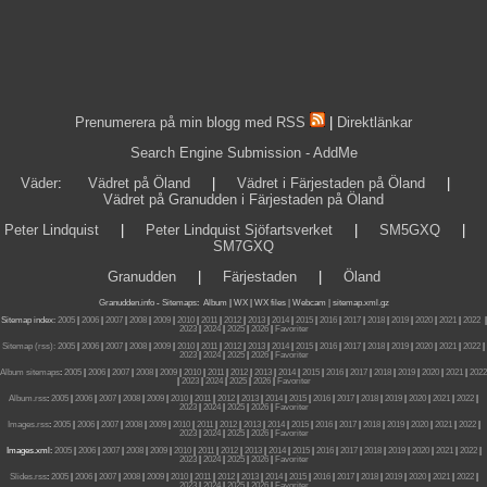
Prenumerera på min blogg med RSS
|
Direktlänkar
Search Engine Submission - AddMe
Väder
:
Vädret på Öland
|
Vädret i Färjestaden på Öland
|
Vädret på Granudden i Färjestaden på Öland
Peter Lindquist
|
Peter Lindquist Sjöfartsverket
|
SM5GXQ
|
SM7GXQ
Granudden
|
Färjestaden
|
Öland
Granudden.info
-
Sitemaps
:
Album
|
WX
|
WX files |
Webcam |
sitemap.xml.gz
Sitemap index:
2005
|
2006
|
2007
|
2008
|
2009
|
2010
|
2011
|
2012
|
2013
|
2014
|
2015
|
2016
|
2017
|
2018
|
2019
|
2020
|
2021
|
2022
|
2023
|
2024
|
2025
|
2026
|
Favoriter
Sitemap (rss):
2005
|
2006
|
2007
|
2008
|
2009
|
2010
|
2011
|
2012
|
2013
|
2014
|
2015
|
2016
|
2017
|
2018
|
2019
|
2020
|
2021
|
2022
|
2023
|
2024
|
2025
|
2026
|
Favoriter
Album sitemaps
:
2005
|
2006
|
2007
|
2008
|
2009
|
2010
|
2011
|
2012
|
2013
|
2014
|
2015
|
2016
|
2017
|
2018
|
2019
|
2020
|
2021
|
2022
|
2023
|
2024
|
2025
|
2026
|
Favoriter
Album.rss
:
2005
|
2006
|
2007
|
2008
|
2009
|
2010
|
2011
|
2012
|
2013
|
2014
|
2015
|
2016
|
2017
|
2018
|
2019
|
2020
|
2021
|
2022
|
2023
|
2024
|
2025
|
2026
|
Favoriter
Images.rss
:
2005
|
2006
|
2007
|
2008
|
2009
|
2010
|
2011
|
2012
|
2013
|
2014
|
2015
|
2016
|
2017
|
2018
|
2019
|
2020
|
2021
|
2022
|
2023
|
2024
|
2025
|
2026
|
Favoriter
Images.xml:
2005
|
2006
|
2007
|
2008
|
2009
|
2010
|
2011
|
2012
|
2013
|
2014
|
2015
|
2016
|
2017
|
2018
|
2019
|
2020
|
2021
|
2022
|
2023
|
2024
|
2025
|
2026
|
Favoriter
Slides.rss
:
2005
|
2006
|
2007
|
2008
|
2009
|
2010
|
2011
|
2012
|
2013
|
2014
|
2015
|
2016
|
2017
|
2018
|
2019
|
2020
|
2021
|
2022
|
2023
|
2024
|
2025
|
2026
|
Favoriter