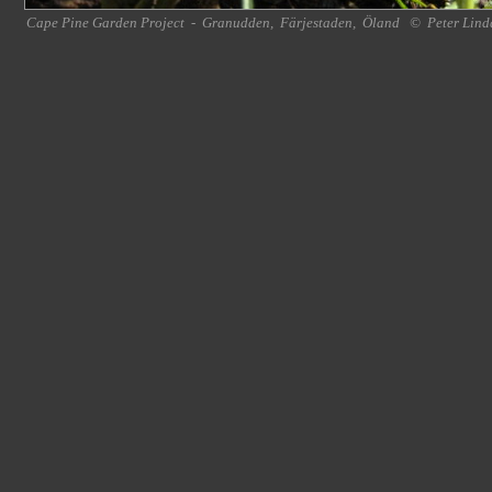
Cape Pine Garden Project
-
Granudden
,
Färjestaden
,
Öland
©
Peter Lind