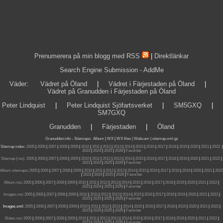
Prenumerera på min blogg med RSS
|
Direktlänkar
Search Engine Submission - AddMe
Väder
:
Vädret på Öland
|
Vädret i Färjestaden på Öland
|
Vädret på Granudden i Färjestaden på Öland
Peter Lindquist
|
Peter Lindquist Sjöfartsverket
|
SM5GXQ
|
SM7GXQ
Granudden
|
Färjestaden
|
Öland
Granudden.info
-
Sitemaps
:
Album
|
WX
|
WX files |
Webcam |
sitemap.xml.gz
Sitemap index:
2005
|
2006
|
2007
|
2008
|
2009
|
2010
|
2011
|
2012
|
2013
|
2014
|
2015
|
2016
|
2017
|
2018
|
2019
|
2020
|
2021
|
2022
|
2023
|
2024
|
2025
|
2026
|
Favoriter
Sitemap (rss):
2005
|
2006
|
2007
|
2008
|
2009
|
2010
|
2011
|
2012
|
2013
|
2014
|
2015
|
2016
|
2017
|
2018
|
2019
|
2020
|
2021
|
2022
|
2023
|
2024
|
2025
|
2026
|
Favoriter
Album sitemaps
:
2005
|
2006
|
2007
|
2008
|
2009
|
2010
|
2011
|
2012
|
2013
|
2014
|
2015
|
2016
|
2017
|
2018
|
2019
|
2020
|
2021
|
2022
|
2023
|
2024
|
2025
|
2026
|
Favoriter
Album.rss
:
2005
|
2006
|
2007
|
2008
|
2009
|
2010
|
2011
|
2012
|
2013
|
2014
|
2015
|
2016
|
2017
|
2018
|
2019
|
2020
|
2021
|
2022
|
2023
|
2024
|
2025
|
2026
|
Favoriter
Images.rss
:
2005
|
2006
|
2007
|
2008
|
2009
|
2010
|
2011
|
2012
|
2013
|
2014
|
2015
|
2016
|
2017
|
2018
|
2019
|
2020
|
2021
|
2022
|
2023
|
2024
|
2025
|
2026
|
Favoriter
Images.xml:
2005
|
2006
|
2007
|
2008
|
2009
|
2010
|
2011
|
2012
|
2013
|
2014
|
2015
|
2016
|
2017
|
2018
|
2019
|
2020
|
2021
|
2022
|
2023
|
2024
|
2025
|
2026
|
Favoriter
Slides.rss
:
2005
|
2006
|
2007
|
2008
|
2009
|
2010
|
2011
|
2012
|
2013
|
2014
|
2015
|
2016
|
2017
|
2018
|
2019
|
2020
|
2021
|
2022
|
2023
|
2024
|
2025
|
2026
|
Favoriter