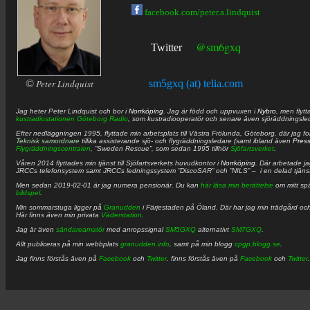
facebook.com/peter.a.lindquist
@sm6gxq
Twitter
©
Peter Lindquist
sm5gxq (at) telia.com
Jag heter
Peter
Lindquist
och bor i
Norrköping
. Jag är född och uppvuxen i
Nybro
, men flytt
kustradiostationen
Göteborg Radio
, som kustradiooperatör och senare även sjöräddningsle
Efter nedläggningen 1995, flyttade min arbetsplats till Västra Frölunda, Göteborg, där jag f
Teknisk samordnare
tillika assisterande sjö- och flygräddningsledare (samt ibland även
Pres
Flygräddningscentralen
, ”Sweden Rescue”, som sedan 1995 tillhör
Sjöfartsverket
.
Våren 2014 flyttades min tjänst till Sjöfartsverkets huvudkontor i
Norrköping
. Där arbetade j
JRCCs telefonsystem samt JRCCs ledningssystem ”DiscoSAR” och ”NILS” – i en delad tjäns
Men sedan 2019-02-01 är jag numera pensionär. Du kan
här läsa min berättelse
om mitt spä
bildspel
.
Min sommarstuga ligger på
Granudden
i Färjestaden på Öland. Där har jag min trädgård och
Här finns även min privata
Väderstation
.
Jag är även
sändareamatör
med anropssignal
SM5GXQ
alternativt
SM7GXQ
.
Allt publiceras på min webbplats
granudden.info
, samt på min blogg
cpgp.blogg.se
.
Jag finns förstås även på
Facebook
och
Twitter
. finns förstås även på
Facebook
och
Twitter
.