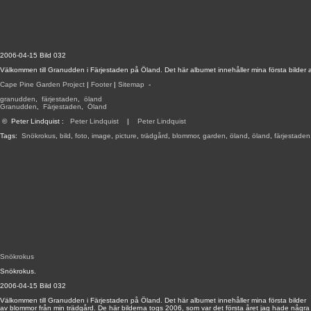
2006-04-15 Bild 032
Välkommen till Granudden i Färjestaden på Öland. Det här albumet innehåller mina första bilder 
Cape Pine Garden Project
|
Footer
|
Sitemap
-
granudden
,
färjestaden
,
öland
Granudden
,
Färjestaden
,
Öland
©
Peter Lindquist
:
Peter Lindquist
|
Peter Lindquist
Tags:
Snökrokus
,
bild
,
foto
,
image
,
picture
,
trädgård
,
blommor
,
garden
,
öland
,
öland
,
färjestaden
Snökrokus
Snökrokus.
2006-04-15 Bild 032
Välkommen till Granudden i Färjestaden på Öland. Det här albumet innehåller mina första bilder
av blommor från min trädgård. De här bilderna togs 2006, som var det första året jag hade några