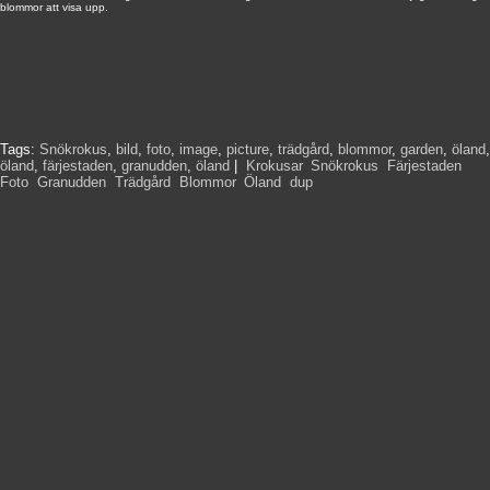
blommor att visa upp.
Tags:
Snökrokus
,
bild
,
foto
,
image
,
picture
,
trädgård
,
blommor
,
garden
,
öland
,
öland
,
färjestaden
,
granudden
,
öland
|
Krokusar
,
Snökrokus
,
Färjestaden
,
Foto
,
Granudden
,
Trädgård
,
Blommor
,
Öland
,
dup
,