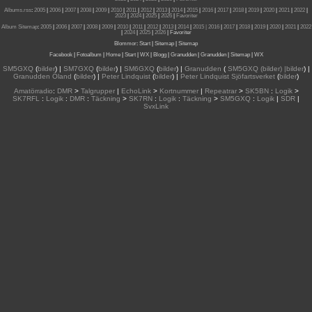
Albums.rss
:
2005
|
2006
|
2007
|
2008
|
2009
|
2010
|
2011
|
2012
|
2013
|
2014
|
2015
|
2016
|
2017
|
2018
|
2019
|
2020
|
2021
|
2022
|
2023
|
2024
|
2025
|
2026
|
Favoriter
Album Sitemap
:
2005
|
2006
|
2007
|
2008
|
2009
|
2010
|
2011
|
2012
|
2013
|
2014
|
2015
| 2016
|
2017
|
2018
|
2019
|
2020
|
2021
|
2022
|
2024
|
2025
|
2026
|
Favoriter
Blommor
:
Start
|
Sitemap
|
Sitemap
Facebook
|
Fotoalbum
|
Home
|
Start
|
WX
|
Blogg
|
Granudden
|
Granudden
|
Sitemap
|
WX
SM5GXQ
(
bilder
) |
SM7GXQ
(
bilder
) |
SM6GXQ
(
bilder
) |
Granudden
(
SM5GXQ (bilder) |bilder
) |
Granudden Öland
(
bilder
) |
Peter Lindquist
(
bilder
) |
Peter Lindquist Sjöfartsverket
(
bilder
)
Amatörradio
:
DMR
>
Talgrupper
|
EchoLink
>
Kortnummer
|
Repeatrar
>
SK5BN
:
Logik
>
SK7RFL
:
Logik
:
DMR
:
Täckning
>
SK7RN
:
Logik
:
Täckning
>
SM5GXQ
:
Logik
|
SDR
|
SvxLink