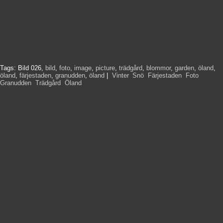
Tags:
Bild 026
,
bild
,
foto
,
image
,
picture
,
trädgård
,
blommor
,
garden
,
öland
,
öland
,
färjestaden
,
granudden
,
öland
|
Vinter
,
Snö
,
Färjestaden
,
Foto
,
Granudden
,
Trädgård
,
Öland
,