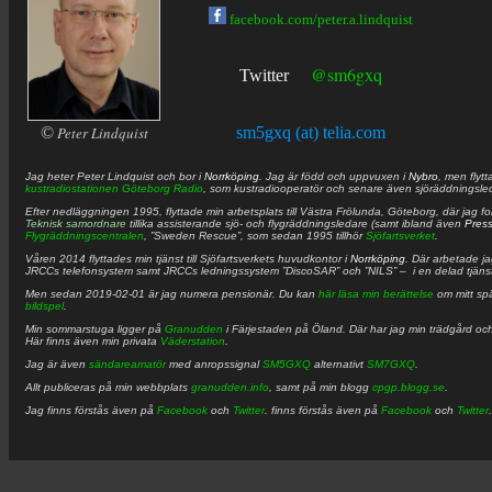
facebook.com/peter.a.lindquist
@sm6gxq
Twitter
©
Peter Lindquist
sm5gxq (at) telia.com
Jag heter
Peter
Lindquist
och bor i
Norrköping
. Jag är född och uppvuxen i
Nybro
, men flytt
kustradiostationen
Göteborg Radio
, som kustradiooperatör och senare även sjöräddningsle
Efter nedläggningen 1995, flyttade min arbetsplats till Västra Frölunda, Göteborg, där jag f
Teknisk samordnare
tillika assisterande sjö- och flygräddningsledare (samt ibland även
Pres
Flygräddningscentralen
, ”Sweden Rescue”, som sedan 1995 tillhör
Sjöfartsverket
.
Våren 2014 flyttades min tjänst till Sjöfartsverkets huvudkontor i
Norrköping
. Där arbetade j
JRCCs telefonsystem samt JRCCs ledningssystem ”DiscoSAR” och ”NILS” – i en delad tjäns
Men sedan 2019-02-01 är jag numera pensionär. Du kan
här läsa min berättelse
om mitt spä
bildspel
.
Min sommarstuga ligger på
Granudden
i Färjestaden på Öland. Där har jag min trädgård och
Här finns även min privata
Väderstation
.
Jag är även
sändareamatör
med anropssignal
SM5GXQ
alternativt
SM7GXQ
.
Allt publiceras på min webbplats
granudden.info
, samt på min blogg
cpgp.blogg.se
.
Jag finns förstås även på
Facebook
och
Twitter
. finns förstås även på
Facebook
och
Twitter
.