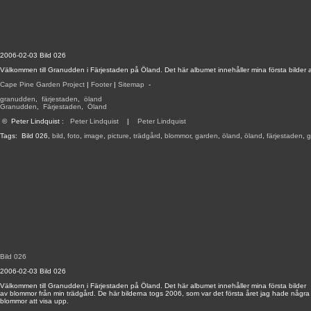
2006-02-03 Bild 026
Välkommen till Granudden i Färjestaden på Öland. Det här albumet innehåller mina första bilder 
Cape Pine Garden Project
|
Footer
|
Sitemap
-
granudden
,
färjestaden
,
öland
Granudden
,
Färjestaden
,
Öland
©
Peter Lindquist
:
Peter Lindquist
|
Peter Lindquist
Tags:
Bild 026
,
bild
,
foto
,
image
,
picture
,
trädgård
,
blommor
,
garden
,
öland
,
öland
,
färjestaden
,
g
Bild 026
2006-02-03 Bild 026
Välkommen till Granudden i Färjestaden på Öland. Det här albumet innehåller mina första bilder
av blommor från min trädgård. De här bilderna togs 2006, som var det första året jag hade några
blommor att visa upp.