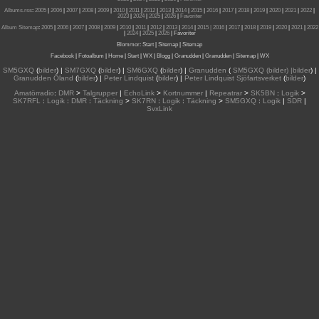
Albums.rss
:
2005
|
2006
|
2007
|
2008
|
2009
|
2010
|
2011
|
2012
|
2013
|
2014
|
2015
|
2016
|
2017
|
2018
|
2019
|
2020
|
2021
|
2022
|
2023
|
2024
|
2025
|
2026
|
Favoriter
Album Sitemap
:
2005
|
2006
|
2007
|
2008
|
2009
|
2010
|
2011
|
2012
|
2013
|
2014
|
2015
| 2016
|
2017
|
2018
|
2019
|
2020
|
2021
|
2022
|
2024
|
2025
|
2026
|
Favoriter
Blommor
:
Start
|
Sitemap
|
Sitemap
Facebook
|
Fotoalbum
|
Home
|
Start
|
WX
|
Blogg
|
Granudden
|
Granudden
|
Sitemap
|
WX
SM5GXQ
(
bilder
) |
SM7GXQ
(
bilder
) |
SM6GXQ
(
bilder
) |
Granudden
(
SM5GXQ (bilder) |bilder
) |
Granudden Öland
(
bilder
) |
Peter Lindquist
(
bilder
) |
Peter Lindquist Sjöfartsverket
(
bilder
)
Amatörradio
:
DMR
>
Talgrupper
|
EchoLink
>
Kortnummer
|
Repeatrar
>
SK5BN
:
Logik
>
SK7RFL
:
Logik
:
DMR
:
Täckning
>
SK7RN
:
Logik
:
Täckning
>
SM5GXQ
:
Logik
|
SDR
|
SvxLink