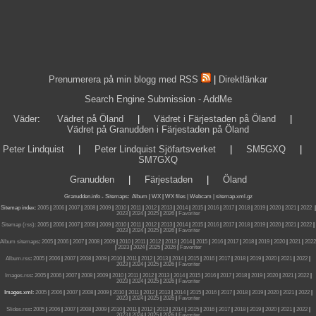
Prenumerera på min blogg med RSS
|
Direktlänkar
Search Engine Submission - AddMe
Väder
:
Vädret på Öland
|
Vädret i Färjestaden på Öland
|
Vädret på Granudden i Färjestaden på Öland
Peter Lindquist
|
Peter Lindquist Sjöfartsverket
|
SM5GXQ
|
SM7GXQ
Granudden
|
Färjestaden
|
Öland
Granudden.info
-
Sitemaps
:
Album
|
WX
|
WX files |
Webcam |
sitemap.xml.gz
Sitemap index:
2005
|
2006
|
2007
|
2008
|
2009
|
2010
|
2011
|
2012
|
2013
|
2014
|
2015
|
2016
|
2017
|
2018
|
2019
|
2020
|
2021
|
2022
|
2023
|
2024
|
2025
|
2026
|
Favoriter
Sitemap (rss):
2005
|
2006
|
2007
|
2008
|
2009
|
2010
|
2011
|
2012
|
2013
|
2014
|
2015
|
2016
|
2017
|
2018
|
2019
|
2020
|
2021
|
2022
|
2023
|
2024
|
2025
|
2026
|
Favoriter
Album sitemaps
:
2005
|
2006
|
2007
|
2008
|
2009
|
2010
|
2011
|
2012
|
2013
|
2014
|
2015
|
2016
|
2017
|
2018
|
2019
|
2020
|
2021
|
2022
|
2023
|
2024
|
2025
|
2026
|
Favoriter
Album.rss
:
2005
|
2006
|
2007
|
2008
|
2009
|
2010
|
2011
|
2012
|
2013
|
2014
|
2015
|
2016
|
2017
|
2018
|
2019
|
2020
|
2021
|
2022
|
2023
|
2024
|
2025
|
2026
|
Favoriter
Images.rss
:
2005
|
2006
|
2007
|
2008
|
2009
|
2010
|
2011
|
2012
|
2013
|
2014
|
2015
|
2016
|
2017
|
2018
|
2019
|
2020
|
2021
|
2022
|
2023
|
2024
|
2025
|
2026
|
Favoriter
Images.xml:
2005
|
2006
|
2007
|
2008
|
2009
|
2010
|
2011
|
2012
|
2013
|
2014
|
2015
|
2016
|
2017
|
2018
|
2019
|
2020
|
2021
|
2022
|
2023
|
2024
|
2025
|
2026
|
Favoriter
Slides.rss
:
2005
|
2006
|
2007
|
2008
|
2009
|
2010
|
2011
|
2012
|
2013
|
2014
|
2015
|
2016
|
2017
|
2018
|
2019
|
2020
|
2021
|
2022
|
2023
|
2024
|
2025
|
2026
|
Favoriter